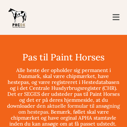
Pas til Paint Horses
Alle heste der opholder sig permanent i
Danmark, skal være chipmærket, have
hestepas, og være registreret i Hestedatabasen
og i det Centrale Husdyrbrugsregister (CHR).
Det er SEGES der udsteder pas til Paint Horses
og det er på deres hjemmeside, at du
downloader
den aktuelle formular til ansøgning
om hestepas
. Bemærk, føllet skal være
chipmærket og have orginal APHA stamtavle
inden du kan ansøge om at få passet udstedt.