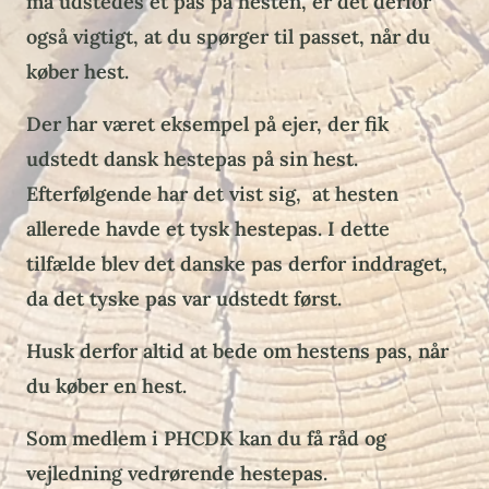
må udstedes et pas på hesten, er det derfor
også vigtigt, at du spørger til passet, når du
køber hest.
Der har været eksempel på ejer, der fik
udstedt dansk hestepas på sin hest.
Efterfølgende har det vist sig, at hesten
allerede havde et tysk hestepas. I dette
tilfælde blev det danske pas derfor inddraget,
da det tyske pas var udstedt først.
Husk derfor altid at bede om hestens pas, når
du køber en hest.
Som medlem i PHCDK kan du få råd og
vejledning vedrørende hestepas.