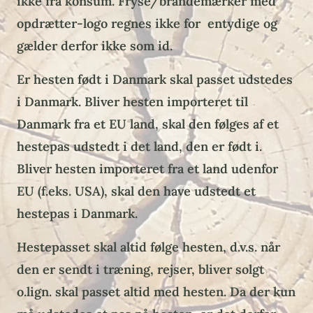
ikke fra konsum. Fryse/brandemærker med
opdrætter-logo regnes ikke for entydige og
gælder derfor ikke som id.
Er hesten født i Danmark skal passet udstedes
i Danmark. Bliver hesten importeret til
Danmark fra et EU land, skal den følges af et
hestepas udstedt i det land, den er født i.
Bliver hesten importeret fra et land udenfor
EU (f.eks. USA), skal den have udstedt et
hestepas i Danmark.
Hestepasset skal altid følge hesten, d.v.s. når
den er sendt i træning, rejser, bliver solgt
o.lign. skal passet altid med hesten. Da der kun